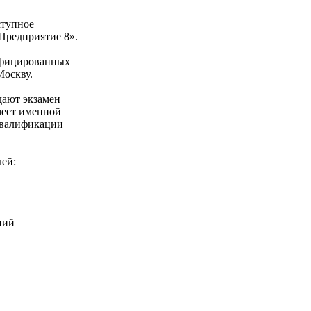
ступное
Предприятие 8».
ифицированных
Москву.
дают экзамен
меет именной
квалификации
ей:
ний